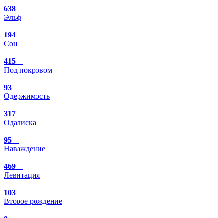
638
Эльф
194
Сон
415
Под покровом
93
Одержимость
317
Одалиска
95
Наваждение
469
Левитация
103
Второе рождение