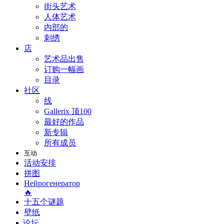
街头艺术
人体艺术
内部的
刺绣
店
艺术品出售
订购一幅画
目录
社区
线
Gallerix 顶100
最好的作品
新专辑
所有成员
互动
活动安排
拼图
Нейрогенератор
🔥
十五个谜题
壁纸
论坛