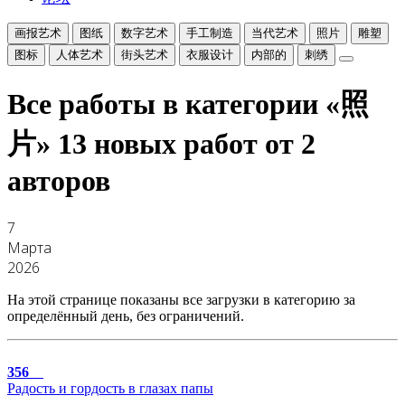
画报艺术
图纸
数字艺术
手工制造
当代艺术
照片
雕塑
图标
人体艺术
街头艺术
衣服设计
内部的
刺绣
Все работы в категории «照
片»
13 новых работ от 2
авторов
7
Марта
2026
На этой странице показаны все загрузки в категорию за
определённый день, без ограничений.
356
Радость и гордость в глазах папы