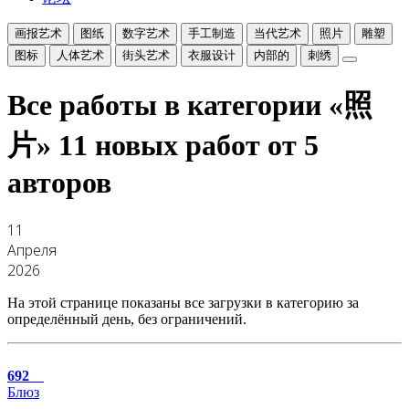
画报艺术
图纸
数字艺术
手工制造
当代艺术
照片
雕塑
图标
人体艺术
街头艺术
衣服设计
内部的
刺绣
Все работы в категории «照
片»
11 новых работ от 5
авторов
11
Апреля
2026
На этой странице показаны все загрузки в категорию за
определённый день, без ограничений.
692
Блюз