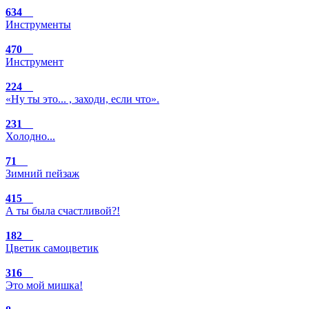
634
Инструменты
470
Инструмент
224
«Ну ты это... , заходи, если что».
231
Холодно...
71
Зимний пейзаж
415
А ты была счастливой?!
182
Цветик самоцветик
316
Это мой мишка!