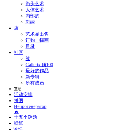
街头艺术
人体艺术
内部的
刺绣
店
艺术品出售
订购一幅画
目录
社区
线
Gallerix 顶100
最好的作品
新专辑
所有成员
互动
活动安排
拼图
Нейрогенератор
🔥
十五个谜题
壁纸
论坛