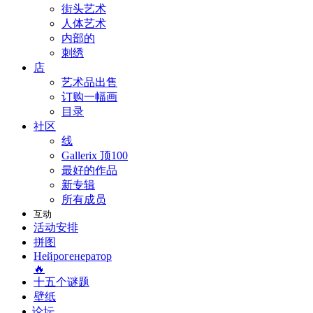
街头艺术
人体艺术
内部的
刺绣
店
艺术品出售
订购一幅画
目录
社区
线
Gallerix 顶100
最好的作品
新专辑
所有成员
互动
活动安排
拼图
Нейрогенератор
🔥
十五个谜题
壁纸
论坛