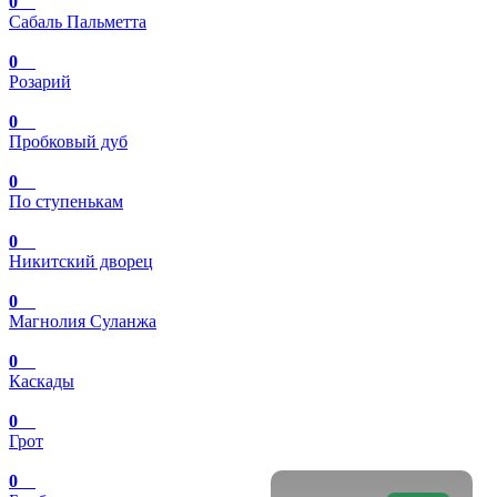
0
Сабаль Пальметта
0
Розарий
0
Пробковый дуб
0
По ступенькам
0
Никитский дворец
0
Магнолия Суланжа
0
Каскады
0
Грот
0