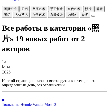
画报艺术
图纸
数字艺术
手工制造
当代艺术
照片
雕塑
图标
人体艺术
街头艺术
衣服设计
内部的
刺绣
Все работы в категории «照
片»
19 новых работ от 2
авторов
12
Мая
2026
На этой странице показаны все загрузки в категорию за
определённый день, без ограничений.
0
Тюльпаны Hennie Vander Most_2