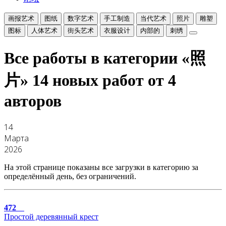
画报艺术
图纸
数字艺术
手工制造
当代艺术
照片
雕塑
图标
人体艺术
街头艺术
衣服设计
内部的
刺绣
Все работы в категории «照
片»
14 новых работ от 4
авторов
14
Марта
2026
На этой странице показаны все загрузки в категорию за
определённый день, без ограничений.
472
Простой деревянный крест