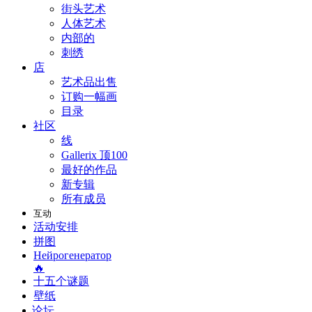
街头艺术
人体艺术
内部的
刺绣
店
艺术品出售
订购一幅画
目录
社区
线
Gallerix 顶100
最好的作品
新专辑
所有成员
互动
活动安排
拼图
Нейрогенератор
🔥
十五个谜题
壁纸
论坛