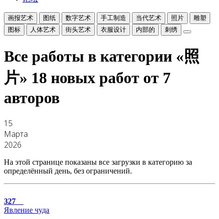
画报艺术
图纸
数字艺术
手工制造
当代艺术
照片
雕塑
图标
人体艺术
街头艺术
衣服设计
内部的
刺绣
Все работы в категории «照
片»
18 новых работ от 7
авторов
15
Марта
2026
На этой странице показаны все загрузки в категорию за
определённый день, без ограничений.
327
Явление чуда