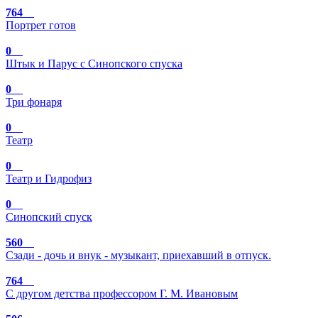
764
Портрет готов
0
Штык и Парус с Синопского спуска
0
Три фонаря
0
Театр
0
Театр и Гидрофиз
0
Синопский спуск
560
Сзади - дочь и внук - музыкант, приехавший в отпуск.
764
С другом детства профессором Г. М. Ивановым