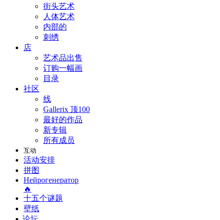
街头艺术
人体艺术
内部的
刺绣
店
艺术品出售
订购一幅画
目录
社区
线
Gallerix 顶100
最好的作品
新专辑
所有成员
互动
活动安排
拼图
Нейрогенератор
🔥
十五个谜题
壁纸
论坛