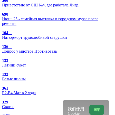
506
Приветствие от СШ №4, где работала Лида
690
Июнь 25 - семейная выставка в городском музее после
ремонта
104
Натюрморт трудолюбивой старушки
136
Допрос у мистера Противогаза
133
Летний букет
132
Белые пионы
361
Е2-Е4 Мат в 2 хода
329
Святое
我们使用
同意
Cookie