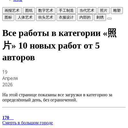
画报艺术
图纸
数字艺术
手工制造
当代艺术
照片
雕塑
图标
人体艺术
街头艺术
衣服设计
内部的
刺绣
Все работы в категории «照
片»
10 новых работ от 5
авторов
19
Апреля
2026
На этой странице показаны все загрузки в категорию за
определённый день, без ограничений.
170
Смерть в большом городе