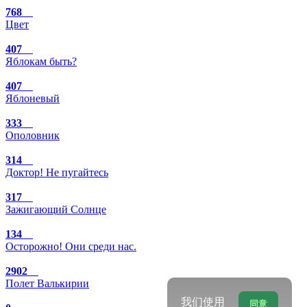
768
Цвет
407
Яблокам быть?
407
Яблоневый
333
Ополовник
314
Доктор! Не пугайтесь
317
Зажигающий Солнце
134
Осторожно! Они среди нас.
2902
Полет Валькирии
我们使用
同意