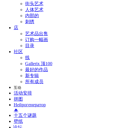
街头艺术
人体艺术
内部的
刺绣
店
艺术品出售
订购一幅画
目录
社区
线
Gallerix 顶100
最好的作品
新专辑
所有成员
互动
活动安排
拼图
Нейрогенератор
🔥
十五个谜题
壁纸
论坛