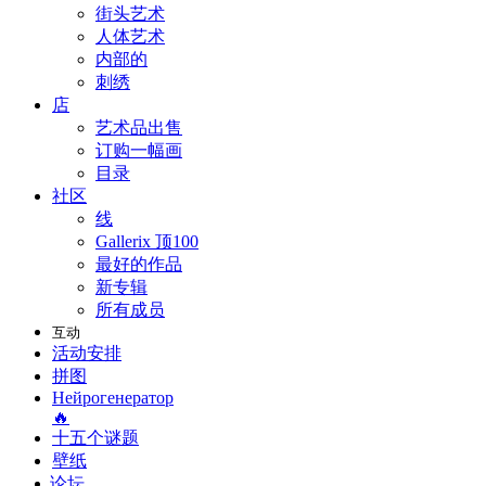
街头艺术
人体艺术
内部的
刺绣
店
艺术品出售
订购一幅画
目录
社区
线
Gallerix 顶100
最好的作品
新专辑
所有成员
互动
活动安排
拼图
Нейрогенератор
🔥
十五个谜题
壁纸
论坛