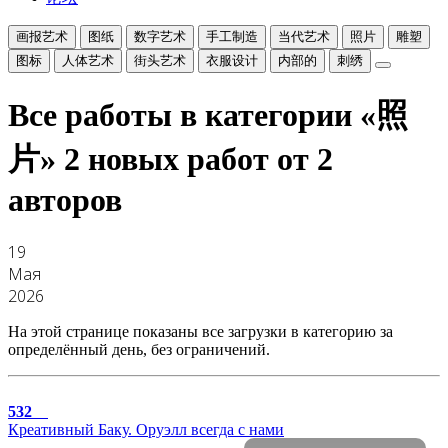
画报艺术
图纸
数字艺术
手工制造
当代艺术
照片
雕塑
图标
人体艺术
街头艺术
衣服设计
内部的
刺绣
Все работы в категории «照
片»
2 новых работ от 2
авторов
19
Мая
2026
На этой странице показаны все загрузки в категорию за
определённый день, без ограничений.
532
Креативный Баку. Оруэлл всегда с нами