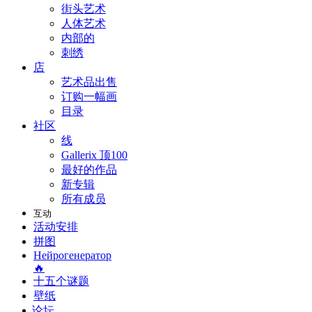
街头艺术
人体艺术
内部的
刺绣
店
艺术品出售
订购一幅画
目录
社区
线
Gallerix 顶100
最好的作品
新专辑
所有成员
互动
活动安排
拼图
Нейрогенератор
🔥
十五个谜题
壁纸
论坛