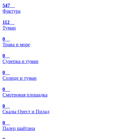
547
Фактура
112
Туман
0
Трава и море
0
Сурепка и туман
0
Солнце и туман
0
Смотровая площадка
0
Скалы Орест и Пилад
0
Палец шайтана