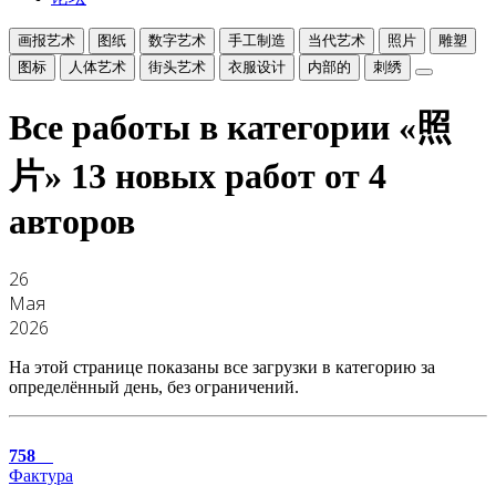
画报艺术
图纸
数字艺术
手工制造
当代艺术
照片
雕塑
图标
人体艺术
街头艺术
衣服设计
内部的
刺绣
Все работы в категории «照
片»
13 новых работ от 4
авторов
26
Мая
2026
На этой странице показаны все загрузки в категорию за
определённый день, без ограничений.
758
Фактура