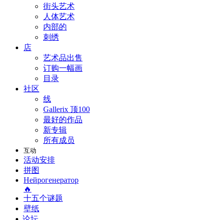
街头艺术
人体艺术
内部的
刺绣
店
艺术品出售
订购一幅画
目录
社区
线
Gallerix 顶100
最好的作品
新专辑
所有成员
互动
活动安排
拼图
Нейрогенератор
🔥
十五个谜题
壁纸
论坛