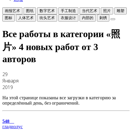
画报艺术
图纸
数字艺术
手工制造
当代艺术
照片
雕塑
图标
人体艺术
街头艺术
衣服设计
内部的
刺绣
Все работы в категории «照
片»
4 новых работ от 3
авторов
29
Января
2019
На этой странице показаны все загрузки в категорию за
определённый день, без ограничений.
548
гладиолус